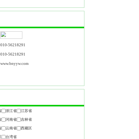
010-56218291
010-56218291
www.bnyyw.com