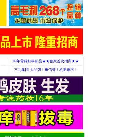
09年骨科妇科新品★★独家首次招商★★
三九集团-大品牌！重信誉！机遇难求！