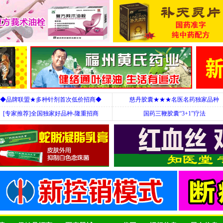
◆品牌联盟★多种针剂首次低价招商◆
慈丹胶囊★★★名医名药独家品种
[专家推荐]全国独家好品种-隆重招商
国药三鞭胶囊“3+1”疗法