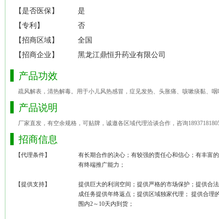
【是否医保】
是
【专利】
否
【招商区域】
全国
【招商企业】
黑龙江鼎恒升药业有限公司
产品功效
疏风解表，清热解毒。用于小儿风热感冒，症见发热、头胀痛、咳嗽痰黏、咽
产品说明
厂家直发，有空余规格，可贴牌，诚邀各区域代理洽谈合作，咨询1893718180
招商信息
【代理条件】
有长期合作的决心；有较强的责任心和信心；有丰富的
有终端推广能力；
【提供支持】
提供巨大的利润空间；提供严格的市场保护；提供合法
成任务提供年终返点；提供区域独家代理； 提供合理
围内2～10天内到货；