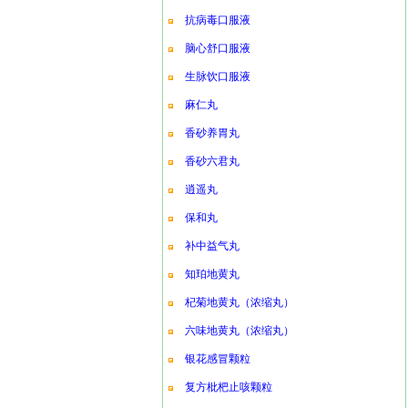
抗病毒口服液
脑心舒口服液
生脉饮口服液
麻仁丸
香砂养胃丸
香砂六君丸
逍遥丸
保和丸
补中益气丸
知珀地黄丸
杞菊地黄丸（浓缩丸）
六味地黄丸（浓缩丸）
银花感冒颗粒
复方枇杷止咳颗粒