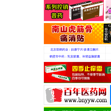
北京双鹤药业：妇康宁片/多潘立酮片.
鹤壁市中药：乳安胶囊、补肾益脑胶囊