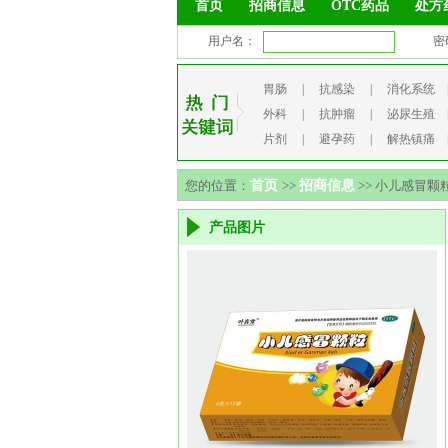
首页
招商信息
OTC药品
处方
用户名：
密
胃肠
|
抗感染
|
消化系统
外科
|
抗肿瘤
|
泌尿生殖
片剂
|
避孕药
|
解热镇痛
您的位置：
首页
>>
招商信息
>> 小儿感冒颗
产品图片