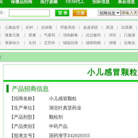
药
保健品招商
医疗器械
OEM代工
招标信息
展会信息
码：
|
心脑血管
|
妇科
|
抗病毒
|
呼吸系统
|
血液系统
|
风湿
|
抗真菌
|
微量元素
|
胶囊
|
气雾剂
|
清热解毒
|
抗过敏药
|
冲剂
|
口服液
|
胃肠动力
|
丸剂
|
五官科
|
镇咳祛痰
|
镇静助眠
|
清咽
|
抗氧化
粒
小儿感冒颗粒
产品招商信息
【招商名称】
小儿感冒颗粒
【生产单位】
湖北叶真堂药业
【产品剂型】
颗粒剂
【产品类别】
中药产品
【批准文号】
国药准字Z42020355