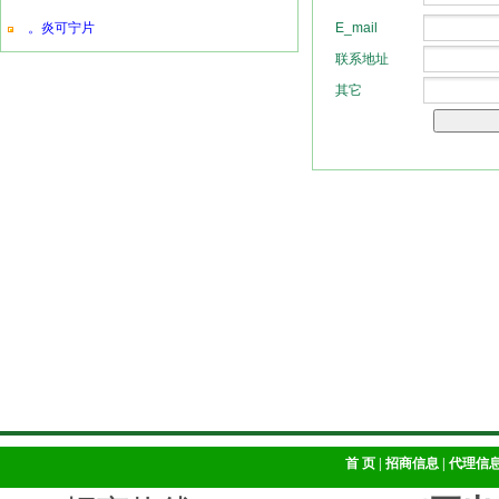
。炎可宁片
首 页
|
招商信息
|
代理信