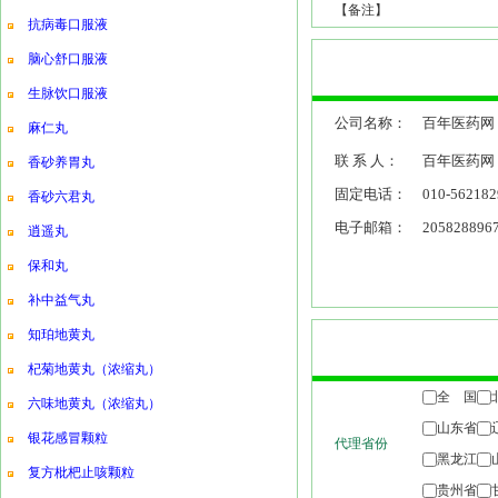
【备注】
抗病毒口服液
脑心舒口服液
生脉饮口服液
公司名称：
百年医药网
麻仁丸
联 系 人：
百年医药网
香砂养胃丸
固定电话：
010-562182
香砂六君丸
电子邮箱：
205828896
逍遥丸
保和丸
补中益气丸
知珀地黄丸
杞菊地黄丸（浓缩丸）
六味地黄丸（浓缩丸）
银花感冒颗粒
复方枇杷止咳颗粒