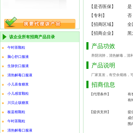
【是否医保】
是
【专利】
否
【招商区域】
全
【招商企业】
黑
该企业所有招商产品目录
产品功效
午时茶颗粒
养阴润肺，清热解毒，清
脑心舒口服液
产品说明
生脉饮口服液
厂家直发，有空余规格，可贴
清热解毒口服液
招商信息
小儿喜食糖浆
小儿感冒颗粒
【代理条件】
有
有
川贝止咳糖浆
板蓝根颗粒
【提供支持】
提
成
午时茶颗粒
围
清热解毒口服液