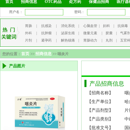
首页
招商信息
OTC药品
处方药
保健品招商
医疗器
用户名：
密码：
胃肠
|
抗感染
|
消化系统
|
心脑血管
|
妇科
|
抗病毒
外科
|
抗肿瘤
|
泌尿生殖
|
微量元素
|
胶囊
|
气雾
片剂
|
避孕药
|
解热镇痛
|
胃肠动力
|
丸剂
|
五官
您的位置：
首页
>>
招商信息
>> 咽炎片
产品图片
产品招商信息
【招商名称】
咽
【生产单位】
哈
【产品剂型】
片
【产品类别】
中
【批准文号】
国