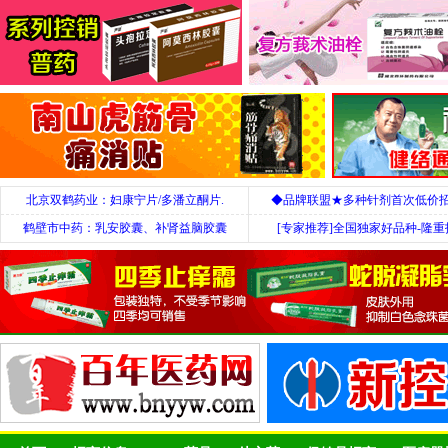
北京双鹤药业：妇康宁片/多潘立酮片.
◆品牌联盟★多种针剂首次低价
鹤壁市中药：乳安胶囊、补肾益脑胶囊
[专家推荐]全国独家好品种-隆重