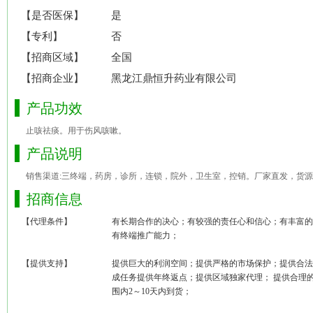
【是否医保】
是
【专利】
否
【招商区域】
全国
【招商企业】
黑龙江鼎恒升药业有限公司
产品功效
止咳祛痰。用于伤风咳嗽。
产品说明
销售渠道:三终端，药房，诊所，连锁，院外，卫生室，控销。厂家直发，货源稳定，
招商信息
【代理条件】
有长期合作的决心；有较强的责任心和信心；有丰富的
有终端推广能力；
【提供支持】
提供巨大的利润空间；提供严格的市场保护；提供合法
成任务提供年终返点；提供区域独家代理； 提供合理
围内2～10天内到货；