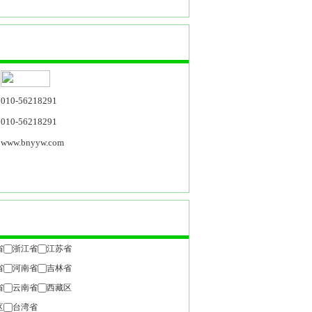
010-56218291
010-56218291
www.bnyyw.com