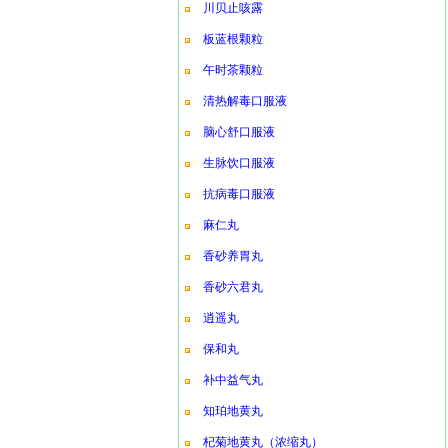
川贝止咳露
板蓝根颗粒
午时茶颗粒
清热解毒口服液
脑心舒口服液
生脉饮口服液
抗病毒口服液
麻仁丸
香砂养胃丸
香砂六君丸
逍遥丸
保和丸
补中益气丸
知珀地黄丸
杞菊地黄丸（浓缩丸）