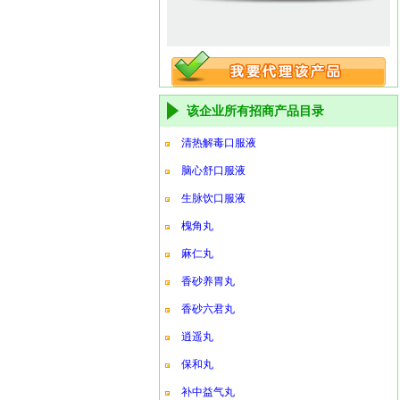
该企业所有招商产品目录
清热解毒口服液
脑心舒口服液
生脉饮口服液
槐角丸
麻仁丸
香砂养胃丸
香砂六君丸
逍遥丸
保和丸
补中益气丸