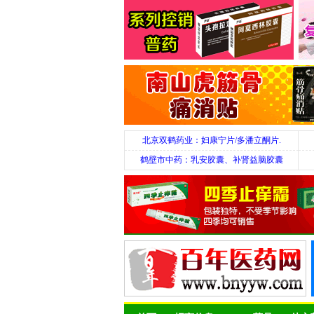
北京双鹤药业：妇康宁片/多潘立酮片.
鹤壁市中药：乳安胶囊、补肾益脑胶囊