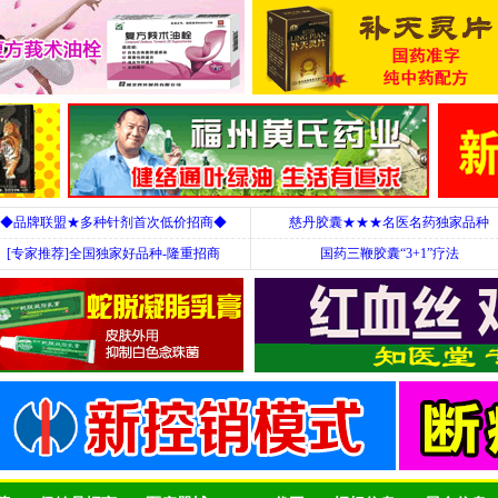
◆品牌联盟★多种针剂首次低价招商◆
慈丹胶囊★★★名医名药独家品种
[专家推荐]全国独家好品种-隆重招商
国药三鞭胶囊“3+1”疗法