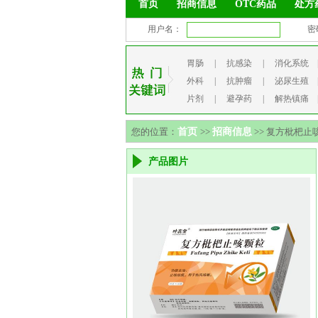
首页
招商信息
OTC药品
处方
用户名：
密
胃肠
|
抗感染
|
消化系统
外科
|
抗肿瘤
|
泌尿生殖
片剂
|
避孕药
|
解热镇痛
您的位置：
首页
>>
招商信息
>> 复方枇杷止
产品图片