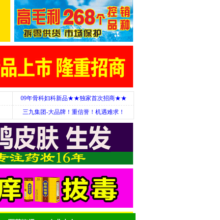
09年骨科妇科新品★★独家首次招商★★
三九集团-大品牌！重信誉！机遇难求！