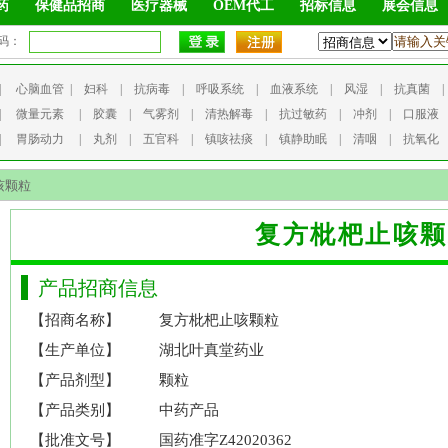
药
保健品招商
医疗器械
OEM代工
招标信息
展会信息
码：
|
心脑血管
|
妇科
|
抗病毒
|
呼吸系统
|
血液系统
|
风湿
|
抗真菌
|
微量元素
|
胶囊
|
气雾剂
|
清热解毒
|
抗过敏药
|
冲剂
|
口服液
|
胃肠动力
|
丸剂
|
五官科
|
镇咳祛痰
|
镇静助眠
|
清咽
|
抗氧化
咳颗粒
复方枇杷止咳颗
产品招商信息
【招商名称】
复方枇杷止咳颗粒
【生产单位】
湖北叶真堂药业
【产品剂型】
颗粒
【产品类别】
中药产品
【批准文号】
国药准字Z42020362