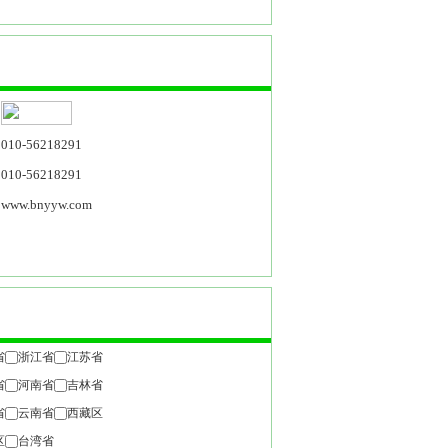
010-56218291
010-56218291
www.bnyyw.com