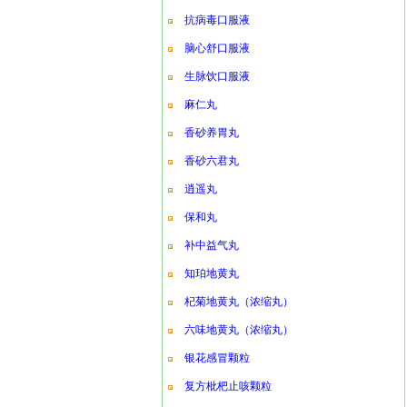
抗病毒口服液
脑心舒口服液
生脉饮口服液
麻仁丸
香砂养胃丸
香砂六君丸
逍遥丸
保和丸
补中益气丸
知珀地黄丸
杞菊地黄丸（浓缩丸）
六味地黄丸（浓缩丸）
银花感冒颗粒
复方枇杷止咳颗粒