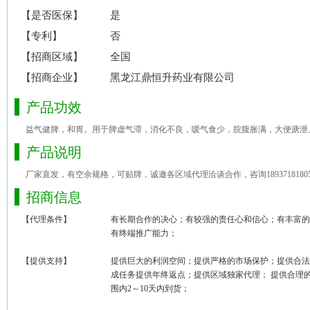
【是否医保】
是
【专利】
否
【招商区域】
全国
【招商企业】
黑龙江鼎恒升药业有限公司
产品功效
益气健脾，和胃。用于脾虚气滞，消化不良，嗳气食少，脘腹胀满，大便溏泄
产品说明
厂家直发，有空余规格，可贴牌，诚邀各区域代理洽谈合作，咨询1893718180
招商信息
【代理条件】
有长期合作的决心；有较强的责任心和信心；有丰富的
有终端推广能力；
【提供支持】
提供巨大的利润空间；提供严格的市场保护；提供合法
成任务提供年终返点；提供区域独家代理； 提供合理
围内2～10天内到货；