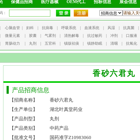
药
保健品招商
医疗器械
OEM代工
招标信息
展会信息
码：
|
心脑血管
|
妇科
|
抗病毒
|
呼吸系统
|
血液系统
|
风湿
|
抗真菌
|
微量元素
|
胶囊
|
气雾剂
|
清热解毒
|
抗过敏药
|
冲剂
|
口服液
|
胃肠动力
|
丸剂
|
五官科
|
镇咳祛痰
|
镇静助眠
|
清咽
|
抗氧化
香砂六君丸
产品招商信息
【招商名称】
香砂六君丸
【生产单位】
湖北叶真堂药业
【产品剂型】
丸剂
【产品类别】
中药产品
【批准文号】
国药准字Z10983060