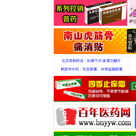
北京双鹤药业：妇康宁片/多潘立酮片.
鹤壁市中药：乳安胶囊、补肾益脑胶囊