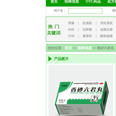
首页
招商信息
OTC药品
处方
用户名：
密
胃肠
|
抗感染
|
消化系统
外科
|
抗肿瘤
|
泌尿生殖
片剂
|
避孕药
|
解热镇痛
您的位置：
首页
>>
招商信息
>> 香砂六君丸
产品图片