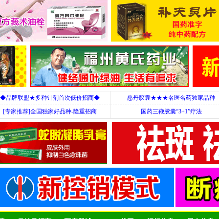
◆品牌联盟★多种针剂首次低价招商◆
慈丹胶囊★★★名医名药独家品种
[专家推荐]全国独家好品种-隆重招商
国药三鞭胶囊“3+1”疗法