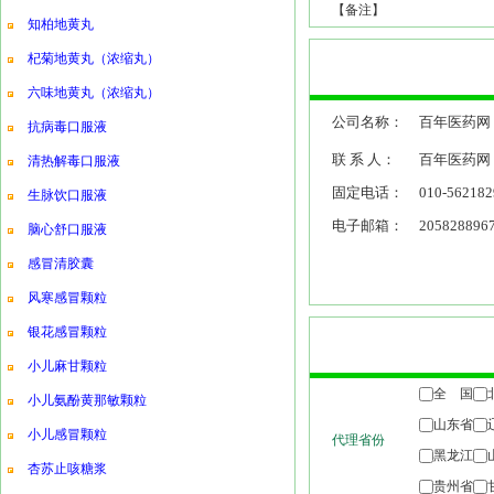
【备注】
知柏地黄丸
杞菊地黄丸（浓缩丸）
六味地黄丸（浓缩丸）
公司名称：
百年医药网
抗病毒口服液
联 系 人：
百年医药网
清热解毒口服液
固定电话：
010-562182
生脉饮口服液
电子邮箱：
205828896
脑心舒口服液
感冒清胶囊
风寒感冒颗粒
银花感冒颗粒
小儿麻甘颗粒
小儿氨酚黄那敏颗粒
小儿感冒颗粒
杏苏止咳糖浆