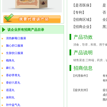
【是否医保】
是
【专利】
否
【招商区域】
全
【招商企业】
黑
该企业所有招商产品目录
产品功效
清热解毒口服液
消食，导滞，和胃。用于
脑心舒口服液
产品说明
生脉饮口服液
销售渠道:三终端，药房，诊
槐角丸
招商信息
麻仁丸
香砂养胃丸
【代理条件】
有
有
香砂六君丸
逍遥丸
【提供支持】
提
成
保和丸
围
补中益气丸