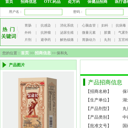
首页
招商信息
OTC药品
处方药
保健品招商
医疗器
用户名：
密码：
胃肠
|
抗感染
|
消化系统
|
心脑血管
|
妇科
|
抗病毒
外科
|
抗肿瘤
|
泌尿生殖
|
微量元素
|
胶囊
|
气雾
片剂
|
避孕药
|
解热镇痛
|
胃肠动力
|
丸剂
|
五官
您的位置：
首页
>>
招商信息
>> 保和丸
产品图片
产品招商信息
【招商名称】
保
【生产单位】
湖
【产品剂型】
丸
【产品类别】
中
【批准文号】
国