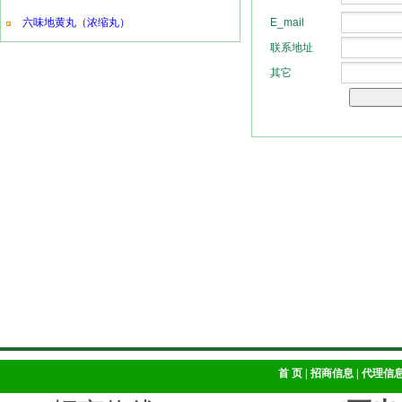
六味地黄丸（浓缩丸）
首 页
|
招商信息
|
代理信