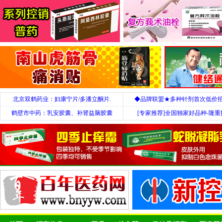
北京双鹤药业：妇康宁片/多潘立酮片.
◆品牌联盟★多种针剂首次低价
鹤壁市中药：乳安胶囊、补肾益脑胶囊
[专家推荐]全国独家好品种-隆重