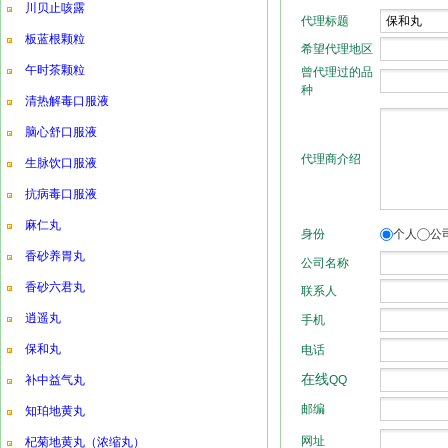
川贝止咳露
板蓝根颗粒
午时茶颗粒
清热解毒口服液
脑心舒口服液
生脉饮口服液
抗病毒口服液
麻仁丸
香砂养胃丸
香砂六君丸
逍遥丸
保和丸
补中益气丸
知珀地黄丸
杞菊地黄丸（浓缩丸）