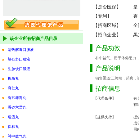
【是否医保】
是
【专利】
否
【招商区域】
全
【招商企业】
黑
该企业所有招商产品目录
产品功效
清热解毒口服液
补中益气。用于体倦乏力
脑心舒口服液
产品说明
生脉饮口服液
销售渠道:三终端，药房，诊
槐角丸
招商信息
麻仁丸
香砂养胃丸
【代理条件】
有
有
香砂六君丸
逍遥丸
【提供支持】
提
成
保和丸
围
补中益气丸