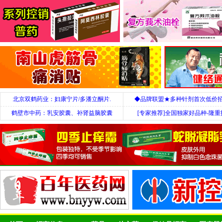
北京双鹤药业：妇康宁片/多潘立酮片.
◆品牌联盟★多种针剂首次低价
鹤壁市中药：乳安胶囊、补肾益脑胶囊
[专家推荐]全国独家好品种-隆重