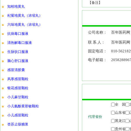
【备注】
知柏地黄丸
杞菊地黄丸（浓缩丸）
六味地黄丸（浓缩丸）
公司名称：
百年医药网
抗病毒口服液
联 系 人：
百年医药网
清热解毒口服液
固定电话：
010-562182
生脉饮口服液
电子邮箱：
205828896
脑心舒口服液
感冒清胶囊
风寒感冒颗粒
银花感冒颗粒
小儿麻甘颗粒
小儿氨酚黄那敏颗粒
小儿感冒颗粒
杏苏止咳糖浆