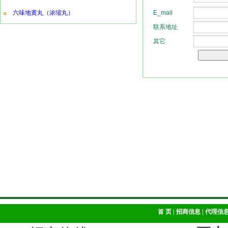
六味地黄丸（浓缩丸）
首 页
|
招商信息
|
代理信