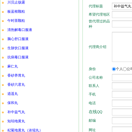
川贝止咳露
板蓝根颗粒
午时茶颗粒
清热解毒口服液
脑心舒口服液
生脉饮口服液
抗病毒口服液
麻仁丸
香砂养胃丸
香砂六君丸
逍遥丸
保和丸
补中益气丸
知珀地黄丸
杞菊地黄丸（浓缩丸）