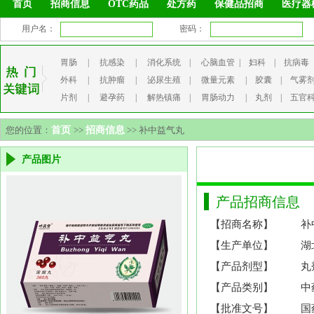
首页
招商信息
OTC药品
处方药
保健品招商
医疗器
用户名：
密码：
胃肠
|
抗感染
|
消化系统
|
心脑血管
|
妇科
|
抗病毒
外科
|
抗肿瘤
|
泌尿生殖
|
微量元素
|
胶囊
|
气雾
片剂
|
避孕药
|
解热镇痛
|
胃肠动力
|
丸剂
|
五官
您的位置：
首页
>>
招商信息
>> 补中益气丸
产品图片
产品招商信息
【招商名称】
补
【生产单位】
湖
【产品剂型】
丸
【产品类别】
中
【批准文号】
国