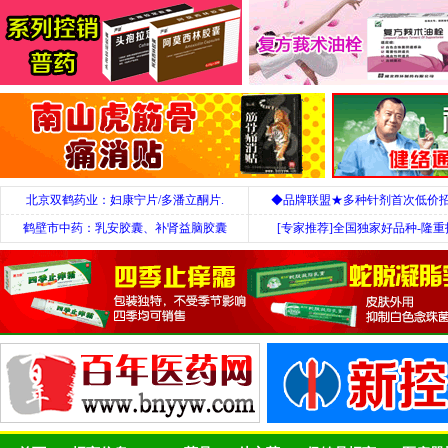
北京双鹤药业：妇康宁片/多潘立酮片.
◆品牌联盟★多种针剂首次低价
鹤壁市中药：乳安胶囊、补肾益脑胶囊
[专家推荐]全国独家好品种-隆重