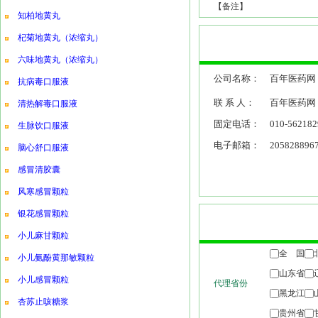
【备注】
知柏地黄丸
杞菊地黄丸（浓缩丸）
六味地黄丸（浓缩丸）
公司名称：
百年医药网
抗病毒口服液
联 系 人：
百年医药网
清热解毒口服液
固定电话：
010-562182
生脉饮口服液
电子邮箱：
205828896
脑心舒口服液
感冒清胶囊
风寒感冒颗粒
银花感冒颗粒
小儿麻甘颗粒
小儿氨酚黄那敏颗粒
小儿感冒颗粒
杏苏止咳糖浆