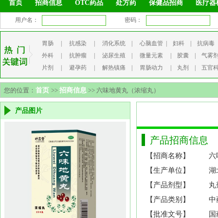
首页
招商信息
OTC药品
处方药
保健品招商
医疗器
用户名：
密码：
胃肠
|
抗感染
|
消化系统
|
心脑血管
|
妇科
|
抗病毒
外科
|
抗肿瘤
|
泌尿生殖
|
微量元素
|
胶囊
|
气雾
片剂
|
避孕药
|
解热镇痛
|
胃肠动力
|
丸剂
|
五官
您的位置：
首页
>>
招商信息
>> 六味地黄丸（浓缩丸）
产品图片
产品招商信息
【招商名称】
六
【生产单位】
湖
【产品剂型】
丸
【产品类别】
中
【批准文号】
国