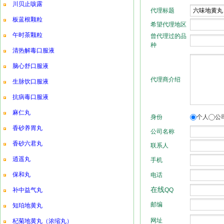
川贝止咳露
板蓝根颗粒
午时茶颗粒
清热解毒口服液
脑心舒口服液
生脉饮口服液
抗病毒口服液
麻仁丸
香砂养胃丸
香砂六君丸
逍遥丸
保和丸
补中益气丸
知珀地黄丸
杞菊地黄丸（浓缩丸）