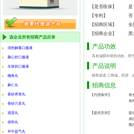
【是否医保】
是
【专利】
否
【招商区域】
全
【招商企业】
黑
该企业所有招商产品目录
产品功效
清热解毒口服液
具有滋阴补肾的功效。用
脑心舒口服液
产品说明
生脉饮口服液
销售渠道:三终端，药房，诊
槐角丸
招商信息
麻仁丸
香砂养胃丸
【代理条件】
有
有
香砂六君丸
逍遥丸
【提供支持】
提
成
保和丸
围
补中益气丸