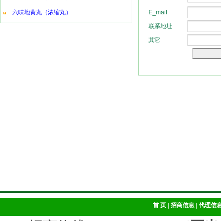
六味地黄丸（浓缩丸）
首 页
|
招商信息
|
代理信