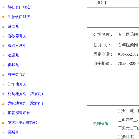
【备注】
脑心舒口服液
生脉饮口服液
麻仁丸
公司名称：
百年医药网
香砂养胃丸
联 系 人：
百年医药网
香砂六君丸
固定电话：
010-562182
逍遥丸
电子邮箱：
205828896
保和丸
补中益气丸
知珀地黄丸
杞菊地黄丸（浓缩丸）
六味地黄丸（浓缩丸）
银花感冒颗粒
复方枇杷止咳颗粒
雪梨膏