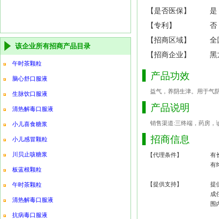
【是否医保】
是
【专利】
否
【招商区域】
全
该企业所有招商产品目录
【招商企业】
黑
午时茶颗粒
产品功效
脑心舒口服液
益气，养阴生津。用于气
生脉饮口服液
产品说明
清热解毒口服液
销售渠道:三终端，药房，诊
小儿喜食糖浆
招商信息
小儿感冒颗粒
川贝止咳糖浆
【代理条件】
有
有
板蓝根颗粒
【提供支持】
提
午时茶颗粒
成
清热解毒口服液
围
抗病毒口服液