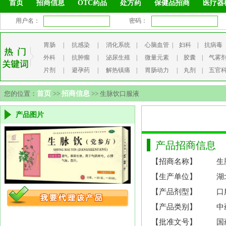
首页
招商信息
OTC药品
处方药
保健品招商
医疗器
用户名：
密码：
胃肠
|
抗感染
|
消化系统
|
心脑血管
|
妇科
|
抗病毒
外科
|
抗肿瘤
|
泌尿生殖
|
微量元素
|
胶囊
|
气雾
片剂
|
避孕药
|
解热镇痛
|
胃肠动力
|
丸剂
|
五官
您的位置：
首页
>>
招商信息
>> 生脉饮口服液
产品图片
产品招商信息
【招商名称】
生
【生产单位】
湖
【产品剂型】
口
【产品类别】
中
【批准文号】
国