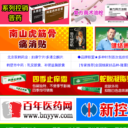
北京双鹤药业：妇康宁片/多潘立酮片.
◆品牌联盟★多种针剂首次低价
鹤壁市中药：乳安胶囊、补肾益脑胶囊
[专家推荐]全国独家好品种-隆重