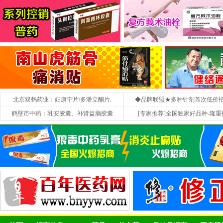
北京双鹤药业：妇康宁片/多潘立酮片.
◆品牌联盟★多种针剂首次低价
鹤壁市中药：乳安胶囊、补肾益脑胶囊
[专家推荐]全国独家好品种-隆重