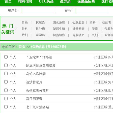
首页
招商信息
OTC药品
处方药
保健品招商
医疗器
用户名：
密码：
胃肠
|
抗感染
|
消化系统
|
心脑血管
|
妇科
|
抗病毒
外科
|
抗肿瘤
|
泌尿生殖
|
微量元素
|
胶囊
|
气雾
片剂
|
避孕药
|
解热镇痛
|
胃肠动力
|
丸剂
|
五官
您的位置：
首页
>>
代理信息 [共160878条]
个人
＂五蛇牌＂活络油
代理区域:四
个人
纳豆坊纳豆激酶胶囊
代理区域:河
个人
乌蛇木瓜胶囊
代理区域:陕
个人
达沙替尼片
代理区域:河
个人
头孢克洛分散片
代理区域:四
个人
真目明眼膏
代理区域:江
个人
七十九味消痛贴
代理区域:重