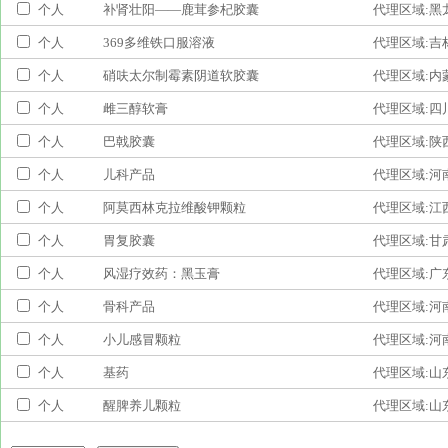
个人
补肾壮阳——鹿茸参杞胶囊
代理区域:黑
个人
369多维铁口服溶液
代理区域:吉
个人
硝呋太尔制霉素阴道软胶囊
代理区域:内
个人
雌三醇软膏
代理区域:四
个人
巴戟胶囊
代理区域:陕
个人
儿科产品
代理区域:河
个人
阿莫西林克拉维酸钾颗粒
代理区域:江
个人
胃复胶囊
代理区域:甘
个人
风湿疗效药：黑玉膏
代理区域:广
个人
骨科产品
代理区域:河
个人
小儿感冒颗粒
代理区域:河
个人
基药
代理区域:山
个人
醒脾养儿颗粒
代理区域:山